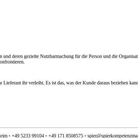
 und deren gezielte Nutzbarmachung für die Person und die Organisati
onfrontieren.
hr Lieferant ihr verleiht. Es ist das, was der Kunde daraus beziehen ka
heim
•
+49 5233 99104
•
+49 171 8508575
•
spier@spierkompetenzma